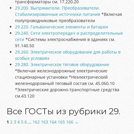
трансформаторы см. 17.220.20
29.200. Выпрямители. Преобразователи.
Стабилизированные источники питания
*Включая
полупроводниковые преобразователи
29.220. Гальванические элементы и батареи
29.240. Сети электропередач и распределительные
сети
*Системы электроснабжения в зданиях см.
91.140.50
29.260. Электрическое оборудование для работы в
особых условиях
29.280. Электрическое тяговое оборудование
*Включая железнодорожные электрические
стационарные установки *Неэлектрический
железнодорожный тяговый состав см. 45.060.10
*Электрические дорожно-транспортные средства
см.43.120
Все ГОСТы из рубрики 29.
1
2
3
4
5
6
…
162
163
164
165
166
→