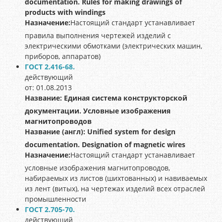
documentation. Rules for making drawings of
products with windings
Назначение:
Настоящий стандарт устанавливает
правила выполнения чертежей изделий с
электрическими обмотками (электрических машин,
приборов, аппаратов)
ГОСТ 2.416-68.
действующий
от: 01.08.2013
Название:
Единая система конструкторской
документации. Условные изображения
магнитопроводов
Название (англ):
Unified system for design
documentation. Designation of magnetic wires
Назначение:
Настоящий стандарт устанавливает
условные изображения магнитопроводов,
набираемых из листов (шихтованных) и навиваемых
из лент (витых), на чертежах изделий всех отраслей
промышленности
ГОСТ 2.705-70.
действующий