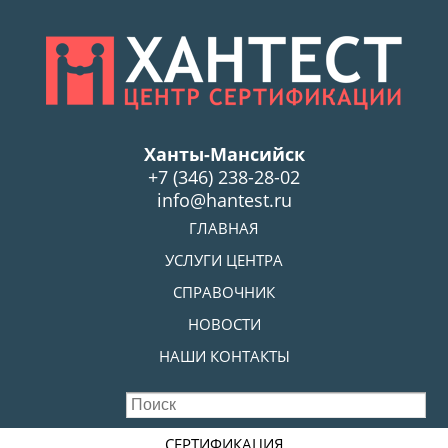
Skip
to
main
content
Ханты-Мансийск
+7 (346) 238-28-02
info@hantest.ru
Skip to content
ГЛАВНАЯ
MENU
УСЛУГИ ЦЕНТРА
СПРАВОЧНИК
НОВОСТИ
НАШИ КОНТАКТЫ
Skip to content
СЕРТИФИКАЦИЯ
MENU