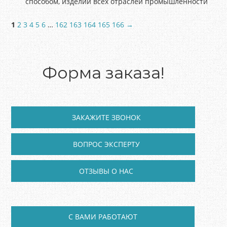
способом, изделий всех отраслей промышленности
1
2
3
4
5
6
…
162
163
164
165
166
→
Форма заказа!
ЗАКАЖИТЕ ЗВОНОК
ВОПРОС ЭКСПЕРТУ
ОТЗЫВЫ О НАС
C ВАМИ РАБОТАЮТ