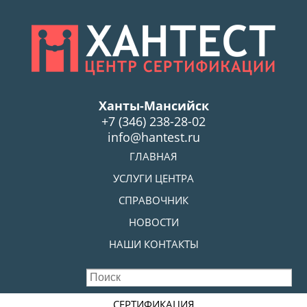
Skip
to
main
content
Ханты-Мансийск
+7 (346) 238-28-02
info@hantest.ru
Skip to content
ГЛАВНАЯ
MENU
УСЛУГИ ЦЕНТРА
СПРАВОЧНИК
НОВОСТИ
НАШИ КОНТАКТЫ
Skip to content
СЕРТИФИКАЦИЯ
MENU