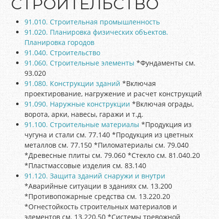
СТРОИТЕЛЬСТВО
91.010. Строительная промышленность
91.020. Планировка физических объектов.
Планировка городов
91.040. Строительство
91.060. Строительные элементы
*Фундаменты см.
93.020
91.080. Конструкции зданий
*Включая
проектирование, нагружение и расчет конструкций
91.090. Наружные конструкции
*Включая ограды,
ворота, арки, навесы, гаражи и т.д.
91.100. Строительные материалы
*Продукция из
чугуна и стали см. 77.140 *Продукция из цветных
металлов см. 77.150 *Пиломатериалы см. 79.040
*Древесные плиты см. 79.060 *Стекло см. 81.040.20
*Пластмассовые изделия см. 83.140
91.120. Защита зданий снаружи и внутри
*Аварийные ситуации в зданиях см. 13.200
*Противопожарные средства см. 13.220.20
*Огнестойкость строительных материалов и
элементов см. 13.220.50 *Системы тревожной