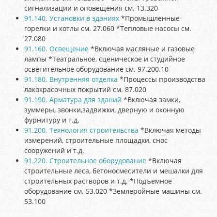
сигнализации и оповещения см. 13.320
91.140. Установки в зданиях
*Промышленные
горелки и котлы см. 27.060 *Тепловые насосы см.
27.080
91.160. Освещение
*Включая масляные и газовые
лампы *Театральное, сценическое и студийное
осветительное оборудование см. 97.200.10
91.180. Внутренняя отделка
*Процессы производства
лакокрасочных покрытий см. 87.020
91.190. Арматура для зданий
*Включая замки,
зуммеры, звонки,задвижки, дверную и оконную
фурнитуру и т.д.
91.200. Технология строительства
*Включая методы
измерений, строительные площадки, снос
сооружений и т.д.
91.220. Строительное оборудование
*Включая
строительные леса, бетоносмесители и мешалки для
строительных растворов и т.д. *Подъемное
оборудование см. 53.020 *Землеройные машины см.
53.100