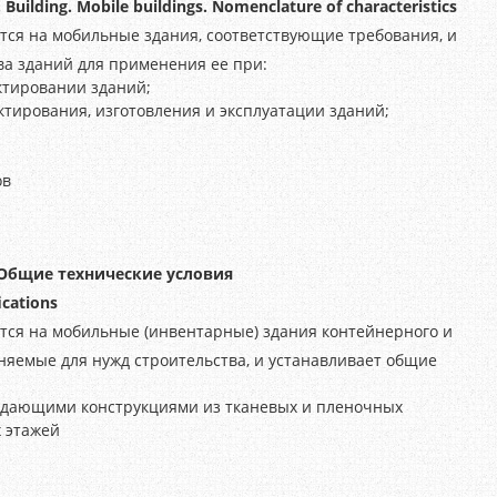
 Building. Mobile buildings. Nomenclature of characteristics
тся на мобильные здания, соответствующие требования, и
ва зданий для применения ее при:
ктировании зданий;
ктирования, изготовления и эксплуатации зданий;
ов
Общие технические условия
ications
тся на мобильные (инвентарные) здания контейнерного и
няемые для нужд строительства, и устанавливает общие
аждающими конструкциями из тканевых и пленочных
х этажей