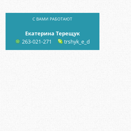
C ВАМИ РАБОТАЮТ
Екатерина Терещук
263-021-271
trshyk_e_d