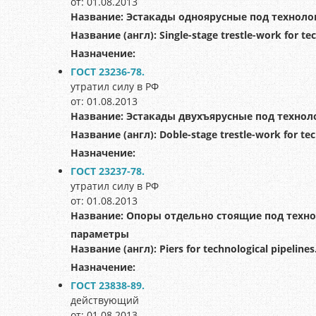
от: 01.08.2013
Название:
Эстакады одноярусные под техноло
Название (англ):
Single-stage trestle-work for te
Назначение:
ГОСТ 23236-78.
утратил силу в РФ
от: 01.08.2013
Название:
Эстакады двухъярусные под технол
Название (англ):
Doble-stage trestle-work for te
Назначение:
ГОСТ 23237-78.
утратил силу в РФ
от: 01.08.2013
Название:
Опоры отдельно стоящие под техно
параметры
Название (англ):
Piers for technological pipeline
Назначение:
ГОСТ 23838-89.
действующий
от: 01.08.2013