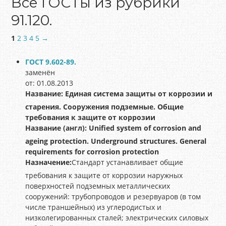
Все ГОСТы из рубрики
91.120.
1
2
3
4
5
→
ГОСТ 9.602-89.
заменён
от: 01.08.2013
Название:
Единая система защиты от коррозии и
старения. Сооружения подземные. Общие
требования к защите от коррозии
Название (англ):
Unified system of corrosion and
ageing protection. Underground structures. General
requirements for corrosion protection
Назначение:
Стандарт устанавливает общие
требования к защите от коррозии наружных
поверхностей подземных металлических
сооружений: трубопроводов и резервуаров (в том
числе траншейных) из углеродистых и
низколегированных сталей; электрических силовых