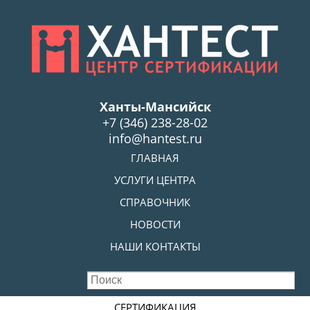
Skip
to
main
content
Ханты-Мансийск
+7 (346) 238-28-02
info@hantest.ru
Skip to content
ГЛАВНАЯ
MENU
УСЛУГИ ЦЕНТРА
СПРАВОЧНИК
НОВОСТИ
НАШИ КОНТАКТЫ
Skip to content
СЕРТИФИКАЦИЯ
MENU