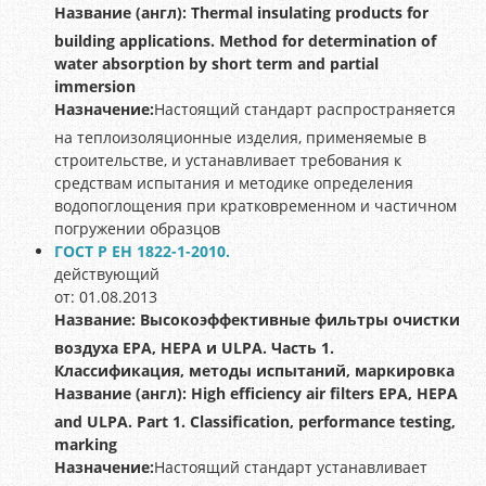
Название (англ):
Thermal insulating products for
building applications. Method for determination of
water absorption by short term and partial
immersion
Назначение:
Настоящий стандарт распространяется
на теплоизоляционные изделия, применяемые в
строительстве, и устанавливает требования к
средствам испытания и методике определения
водопоглощения при кратковременном и частичном
погружении образцов
ГОСТ Р ЕН 1822-1-2010.
действующий
от: 01.08.2013
Название:
Высокоэффективные фильтры очистки
воздуха ЕРА, HEPA и ULPA. Часть 1.
Классификация, методы испытаний, маркировка
Название (англ):
High efficiency air filters ЕРА, HEPA
and ULPA. Part 1. Classification, performance testing,
marking
Назначение:
Настоящий стандарт устанавливает