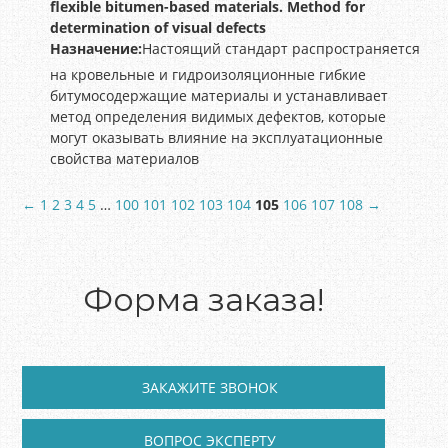
flexible bitumen-based materials. Method for
determination of visual defects
Назначение:
Настоящий стандарт распространяется
на кровельные и гидроизоляционные гибкие
битумосодержащие материалы и устанавливает
метод определения видимых дефектов, которые
могут оказывать влияние на эксплуатационные
свойства материалов
←
1
2
3
4
5
…
100
101
102
103
104
105
106
107
108
→
Форма заказа!
ЗАКАЖИТЕ ЗВОНОК
ВОПРОС ЭКСПЕРТУ