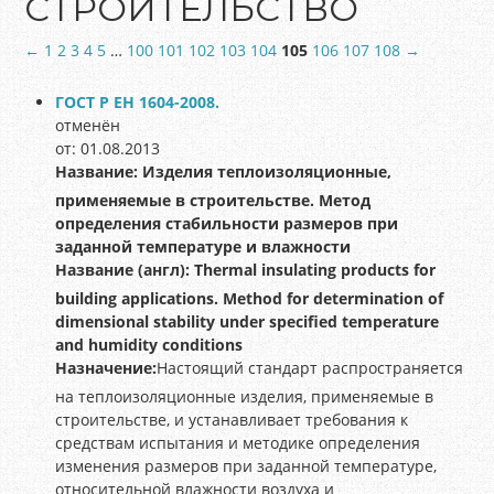
СТРОИТЕЛЬСТВО
←
1
2
3
4
5
…
100
101
102
103
104
105
106
107
108
→
ГОСТ Р ЕН 1604-2008.
отменён
от: 01.08.2013
Название:
Изделия теплоизоляционные,
применяемые в строительстве. Метод
определения стабильности размеров при
заданной температуре и влажности
Название (англ):
Thermal insulating products for
building applications. Method for determination of
dimensional stability under specified temperature
and humidity conditions
Назначение:
Настоящий стандарт распространяется
на теплоизоляционные изделия, применяемые в
строительстве, и устанавливает требования к
средствам испытания и методике определения
изменения размеров при заданной температуре,
относительной влажности воздуха и