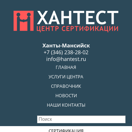
Skip
to
main
content
Ханты-Мансийск
+7 (346) 238-28-02
info@hantest.ru
Skip to content
ГЛАВНАЯ
MENU
УСЛУГИ ЦЕНТРА
СПРАВОЧНИК
НОВОСТИ
НАШИ КОНТАКТЫ
Skip to content
СЕРТИФИКАЦИЯ
MENU