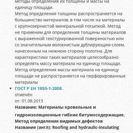
методы определения их толщины и массы на
единицу площади.
Метод определения толщины распространяется на
большинство материалов, в том числе на материалы
с крупнозернистой минеральной посыпкой. Метод
не применим для определения толщины материалов
с выраженной текстурированной поверхностью или
со значительным волокнистым дублирующим слоем,
нанесенным на нижнюю сторону полотна. Для
характеристики таких материалов целесообразно
определять массу материала на единицу площади.
Метод определения массы материала на единицу
площади не распространяется на перфорированные
материалы
ГОСТ Р ЕН 1850-1-2008.
отменён
от: 01.08.2013
Название:
Материалы кровельные и
гидроизоляционные гибкие битумосодержащие.
Метод определения видимых дефектов
Название (англ):
Roofing and hydraulic-insulating