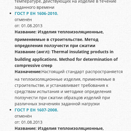
температуре, действующих на изделие в течение
заданного времени
ГОСТ Р ЕН 1606-2010.
отменён
от: 01.08.2013
Название:
Изделия теплоизоляционные,
применяемые в строительстве. Метод
определения ползучести при сжатии
Название (англ):
Thermal insulating products in
building applications. Method for determination of
compressive creep
Назначение:
Настоящий стандарт распространяется
на теплоизоляционные изделия, применяемые в
строительстве, и устанавливает требования к
средствам испытания и методике определения
ползучести при сжатии образцов изделий при
различных значениях заданной нагрузки
ГОСТ Р ЕН 1607-2008.
отменён
от: 01.08.2013
Название:
Изделия теплоизоляционные,