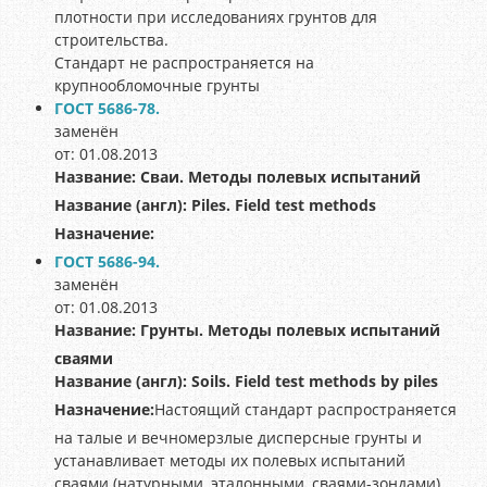
плотности при исследованиях грунтов для
строительства.
Стандарт не распространяется на
крупнообломочные грунты
ГОСТ 5686-78.
заменён
от: 01.08.2013
Название:
Сваи. Методы полевых испытаний
Название (англ):
Piles. Field test methods
Назначение:
ГОСТ 5686-94.
заменён
от: 01.08.2013
Название:
Грунты. Методы полевых испытаний
сваями
Название (англ):
Soils. Field test methods by piles
Назначение:
Настоящий стандарт распространяется
на талые и вечномерзлые дисперсные грунты и
устанавливает методы их полевых испытаний
сваями (натурными, эталонными, сваями-зондами),