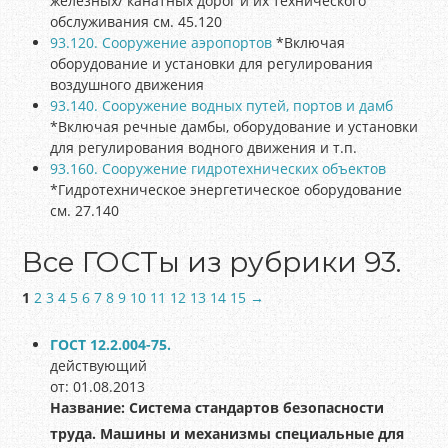
железных/ канатных дорог и их технического
обслуживания см. 45.120
93.120. Сооружение аэропортов
*Включая
оборудование и установки для регулирования
воздушного движения
93.140. Сооружение водных путей, портов и дамб
*Включая речные дамбы, оборудование и установки
для регулирования водного движения и т.п.
93.160. Сооружение гидротехнических объектов
*Гидротехническое энергетическое оборудование
см. 27.140
Все ГОСТы из рубрики 93.
1
2
3
4
5
6
7
8
9
10
11
12
13
14
15
→
ГОСТ 12.2.004-75.
действующий
от: 01.08.2013
Название:
Система стандартов безопасности
труда. Машины и механизмы специальные для