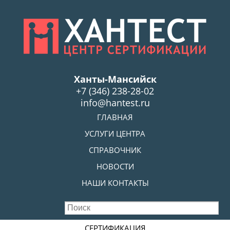
Skip
to
main
content
Ханты-Мансийск
+7 (346) 238-28-02
info@hantest.ru
Skip to content
ГЛАВНАЯ
MENU
УСЛУГИ ЦЕНТРА
СПРАВОЧНИК
НОВОСТИ
НАШИ КОНТАКТЫ
Skip to content
СЕРТИФИКАЦИЯ
MENU