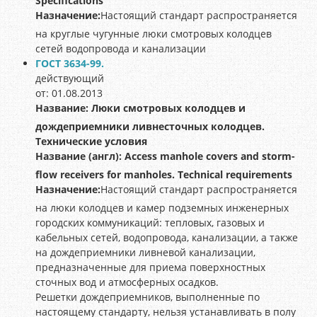
Specifications
Назначение:
Настоящий стандарт распространяется
на круглые чугунные люки смотровых колодцев
сетей водопровода и канализации
ГОСТ 3634-99.
действующий
от: 01.08.2013
Название:
Люки смотровых колодцев и
дождеприемники ливнесточных колодцев.
Технические условия
Название (англ):
Access manhole covers and storm-
flow receivers for manholes. Technical requirements
Назначение:
Настоящий стандарт распространяется
на люки колодцев и камер подземных инженерных
городских коммуникаций: тепловых, газовых и
кабельных сетей, водопровода, канализации, а также
на дождеприемники ливневой канализации,
предназначенные для приема поверхностных
сточных вод и атмосферных осадков.
Решетки дождеприемников, выполненные по
настоящему стандарту, нельзя устанавливать в полу