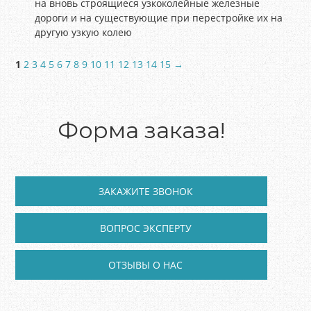
на вновь строящиеся узкоколейные железные
дороги и на существующие при перестройке их на
другую узкую колею
1
2
3
4
5
6
7
8
9
10
11
12
13
14
15
→
Форма заказа!
ЗАКАЖИТЕ ЗВОНОК
ВОПРОС ЭКСПЕРТУ
ОТЗЫВЫ О НАС