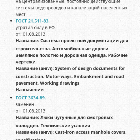
на централизованные, постоянно действующие
системы водопроводов и канализаций населенных
мест
ГОСТ 21.511-83.
утратил силу в РФ
от: 01.08.2013
Название:
Система проектной докуметации для
строительства. Автомобильные дороги.
Земляное полотно и дорожная одежда. Рабочие
чертежи
Название (англ):
System of design documents for
construction. Motor-ways. Embankment and road
pavement. Working drawings
Назначение:
ГОСТ 3634-89.
заменён
от: 01.08.2013
Название:
Люки чугунные для смотровых
колодцев. Технические условия
Название (англ):
Cast-iron access manhole covers.