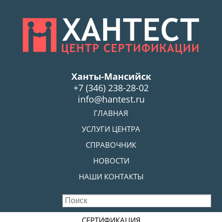
Skip
to
main
content
Ханты-Мансийск
+7 (346) 238-28-02
info@hantest.ru
Skip to content
ГЛАВНАЯ
MENU
УСЛУГИ ЦЕНТРА
СПРАВОЧНИК
НОВОСТИ
НАШИ КОНТАКТЫ
Skip to content
СЕРТИФИКАЦИЯ
MENU