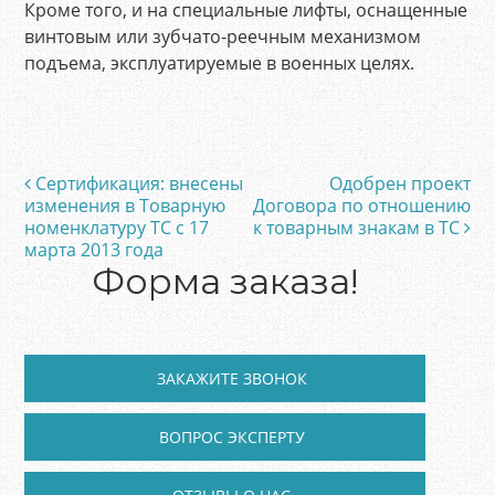
Кроме того, и на специальные лифты, оснащенные
винтовым или зубчато-реечным механизмом
подъема, эксплуатируемые в военных целях.
Сертификация: внесены
Одобрен проект
Post navigation
изменения в Товарную
Договора по отношению
номенклатуру ТС с 17
к товарным знакам в ТС
марта 2013 года
Форма заказа!
ЗАКАЖИТЕ ЗВОНОК
ВОПРОС ЭКСПЕРТУ