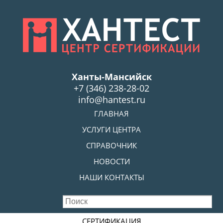
Skip
to
main
content
Ханты-Мансийск
+7 (346) 238-28-02
info@hantest.ru
Skip to content
ГЛАВНАЯ
MENU
УСЛУГИ ЦЕНТРА
СПРАВОЧНИК
НОВОСТИ
НАШИ КОНТАКТЫ
Skip to content
СЕРТИФИКАЦИЯ
MENU