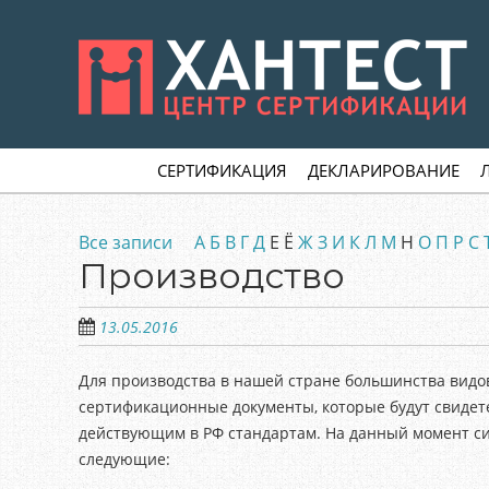
Skip
to
main
content
Skip to content
MENU
СЕРТИФИКАЦИЯ
ДЕКЛАРИРОВАНИЕ
Все записи
А
Б
В
Г
Д
Е Ё
Ж
З
И
К
Л
М
Н
О
П
Р
С
Производство
13.05.2016
Для производства в нашей стране большинства видо
сертификационные документы, которые будут свидете
действующим в РФ стандартам. На данный момент с
следующие: