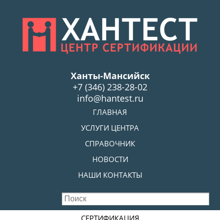
Skip
to
main
content
Ханты-Мансийск
+7 (346) 238-28-02
info@hantest.ru
Skip to content
ГЛАВНАЯ
MENU
УСЛУГИ ЦЕНТРА
СПРАВОЧНИК
НОВОСТИ
НАШИ КОНТАКТЫ
Skip to content
СЕРТИФИКАЦИЯ
MENU