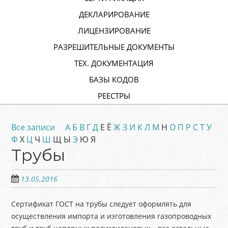
ДЕКЛАРИРОВАНИЕ
ЛИЦЕНЗИРОВАНИЕ
РАЗРЕШИТЕЛЬНЫЕ ДОКУМЕНТЫ
ТЕХ. ДОКУМЕНТАЦИЯ
БАЗЫ КОДОВ
РЕЕСТРЫ
Все записи
А
Б
В
Г
Д
Е Ё
Ж
З
И
К
Л
М
Н
О
П
Р
С
Т
У
Ф
Х
Ц
Ч
Ш
Щ Ы
Э
Ю Я
Трубы
13.05.2016
Сертификат ГОСТ на трубы следует оформлять для
осуществления импорта и изготовления газопроводных