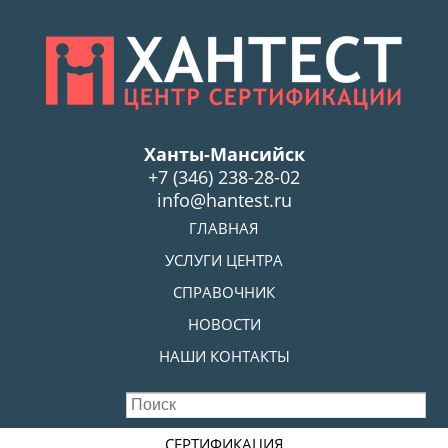
Skip
to
main
content
Ханты-Мансийск
+7 (346) 238-28-02
info@hantest.ru
Skip to content
ГЛАВНАЯ
MENU
УСЛУГИ ЦЕНТРА
СПРАВОЧНИК
НОВОСТИ
НАШИ КОНТАКТЫ
Skip to content
СЕРТИФИКАЦИЯ
MENU