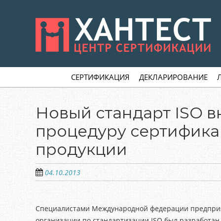
Skip
to
main
content
Skip to content
MENU
СЕРТИФИКАЦИЯ
ДЕКЛАРИРОВАНИЕ
Новый стандарт ISO в
процедуру сертифик
продукции
04.10.2013
Специалистами Международной федерации предпри
организации по стандартизации ISO был разработан 