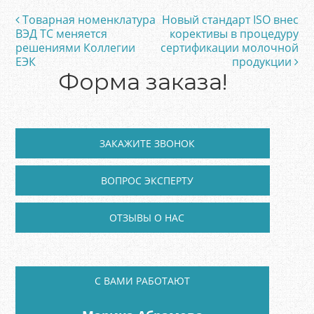
Товарная номенклатура
Новый стандарт ISO внес
Post navigation
ВЭД ТС меняется
корективы в процедуру
решениями Коллегии
сертификации молочной
ЕЭК
продукции
Форма заказа!
ЗАКАЖИТЕ ЗВОНОК
ВОПРОС ЭКСПЕРТУ
ОТЗЫВЫ О НАС
C ВАМИ РАБОТАЮТ