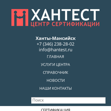
Skip
to
main
content
Ханты-Мансийск
+7 (346) 238-28-02
info@hantest.ru
Skip to content
ГЛАВНАЯ
MENU
УСЛУГИ ЦЕНТРА
СПРАВОЧНИК
НОВОСТИ
НАШИ КОНТАКТЫ
Skip to content
СЕРТИФИКАЦИЯ
MENU