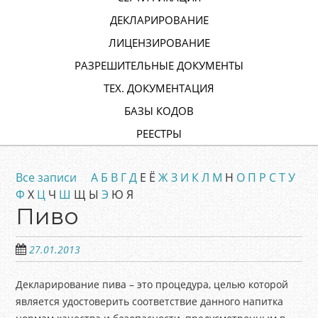
ДЕКЛАРИРОВАНИЕ
ЛИЦЕНЗИРОВАНИЕ
РАЗРЕШИТЕЛЬНЫЕ ДОКУМЕНТЫ
ТЕХ. ДОКУМЕНТАЦИЯ
БАЗЫ КОДОВ
РЕЕСТРЫ
Все записи
А
Б
В
Г
Д
Е Ё
Ж
З
И
К
Л
М
Н
О
П
Р
С
Т
У
Ф
Х
Ц
Ч
Ш
Щ Ы
Э
Ю Я
Пиво
27.01.2013
Декларирование пива – это процедура, целью которой
является удостоверить соответствие данного напитка