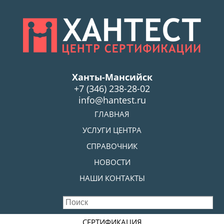
Skip
to
main
content
Ханты-Мансийск
+7 (346) 238-28-02
info@hantest.ru
Skip to content
ГЛАВНАЯ
MENU
УСЛУГИ ЦЕНТРА
СПРАВОЧНИК
НОВОСТИ
НАШИ КОНТАКТЫ
Skip to content
СЕРТИФИКАЦИЯ
MENU